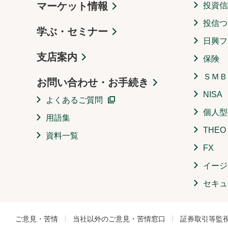
マーケット情報
投資信
投信つ
学ぶ・セミナー
日興フ
支店案内
保険
ＳＭＢ
お問い合わせ・お手続き
NISA
よくあるご質問
個人型
用語集
THE
資料一覧
FX
イージ
セキュ
ご意見・苦情
当社以外のご意見・苦情窓口
証券取引等監