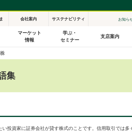
ま
会社案内
サステナビリティ
お知ら
マーケット
学ぶ・
支店案内
情報
セミナー
株
語集
たい投資家に証券会社が貸す株式のことです。信用取引では多