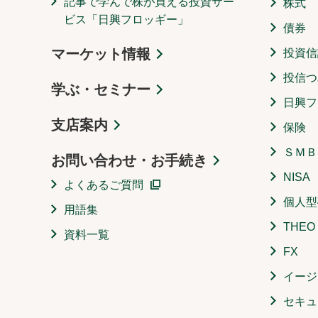
記事で学んで株が買える投資サー
株式
ビス「日興フロッギー」
債券
マーケット情報
投資信
投信つ
学ぶ・セミナー
日興フ
支店案内
保険
ＳＭＢ
お問い合わせ・お手続き
NISA
よくあるご質問
個人型
用語集
THE
資料一覧
FX
イージ
セキュ