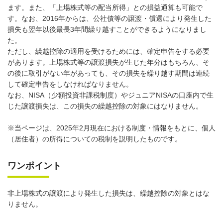
ます。また、「上場株式等の配当所得」との損益通算も可能で
す。なお、2016年からは、公社債等の譲渡・償還により発生した
損失も翌年以後最長3年間繰り越すことができるようになりまし
た。
ただし、繰越控除の適用を受けるためには、確定申告をする必要
があります。上場株式等の譲渡損失が生じた年分はもちろん、そ
の後に取引がない年があっても、その損失を繰り越す期間は連続
して確定申告をしなければなりません。
なお、NISA（少額投資非課税制度）やジュニアNISAの口座内で生
じた譲渡損失は、この損失の繰越控除の対象にはなりません。
※当ページは、2025年2月現在における制度・情報をもとに、個人
（居住者）の所得についての税制を説明したものです。
ワンポイント
非上場株式の譲渡により発生した損失は、繰越控除の対象とはな
りません。