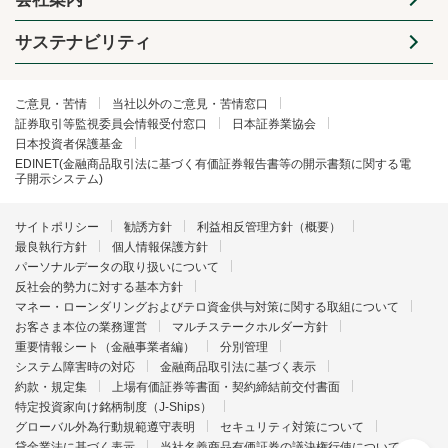
サステナビリティ
ご意見・苦情
当社以外のご意見・苦情窓口
証券取引等監視委員会情報受付窓口
日本証券業協会
日本投資者保護基金
EDINET(金融商品取引法に基づく有価証券報告書等の開示書類に関する電
子開示システム)
サイトポリシー
勧誘方針
利益相反管理方針（概要）
最良執行方針
個人情報保護方針
パーソナルデータの取り扱いについて
反社会的勢力に対する基本方針
マネー・ローンダリングおよびテロ資金供与対策に関する取組について
お客さま本位の業務運営
マルチステークホルダー方針
重要情報シート（金融事業者編）
分別管理
システム障害時の対応
金融商品取引法に基づく表示
約款・規定集
上場有価証券等書面・契約締結前交付書面
特定投資家向け銘柄制度（J-Ships）
グローバル外為行動規範遵守表明
セキュリティ対策について
貸金業法に基づく表示
当社名義商品有価証券の議決権行使について