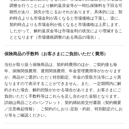
調整を行うことにより解約返戻金等が一時払保険料を下回る可
能性があり、損失が生じるおそれがあります。具体的には、契
約時点よりも市場金利が高くなると市場価格は下落し、逆に、
契約時点よりも市場金利が低くなると市場価格は上昇します。
したがって、解約返戻金等は市場金利の状況により増減するこ
ととなります（市場価格調整のある商品の場合）。
保険商品の手数料（お客さまにご負担いただく費用）
当社が取り扱う保険商品は、契約時費用のほか、ご契約後も毎
年、保険関係費用、運用関係費用、年金管理費用等がかかります
が、商品やご選択いただく特別勘定、年金の受取方法等により異
なりますので表示することができません。また、一定期間内に解
約された場合、解約控除がかかる場合があります。お客さまにご
負担いただく手数料等はこれらを足し合わせた金額となります。
詳細は商品ごとのパンフレット、契約締結前交付書面（契約概要
／注意喚起情報）、ご契約のしおり-定款・約款、特別勘定のしお
り等をご確認ください。