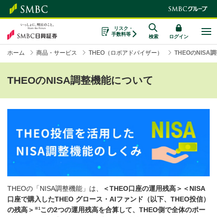
リスク・
手数料等
検索
ログイン
ホーム
商品・サービス
THEO（ロボアドバイザー）
THEOのNIS
THEOのNISA調整機能について
THEOの「NISA調整機能」は、
＜THEO口座の運用残高＞＜NISA
口座で購入したTHEO グロース・AIファンド（以下、THEO投信）
※1
の残高＞
この2つの運用残高を合算して、THEO側で全体のポー