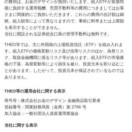
の費用は、お金のデザインが負担いたします。組入ETFが直接間
接に負担する運用報酬、売買手数料等の費用につきましてはお客
さまに間接的にご負担いただきます。これらの費用の合計額は銘
柄、組入額等によって異なりますので、事前に料率または上限額
を表示することができません。
当社に開設される証券総合口座の管理手数料は無料です。
THEO等では、主に外国籍の上場投資信託（ETF）を組み入れま
す。組入ETFの価格変動リスク及び信用リスクのほか、為替リス
ク、取扱金融機関に係るリスク等があります。組入ETFの市場価
格の下落、為替変動等により損失を被り、投資元本を割り込むこ
とがあります。したがって、投資元本が保証されているものでは
ありません。
THEO等の運用会社に関する表示
商号等：株式会社お金のデザイン 金融商品取引業者
登録番号：関東財務局長（金商）第 2796 号
加入協会：一般社団法人資産運用業協会
当社に関する表示