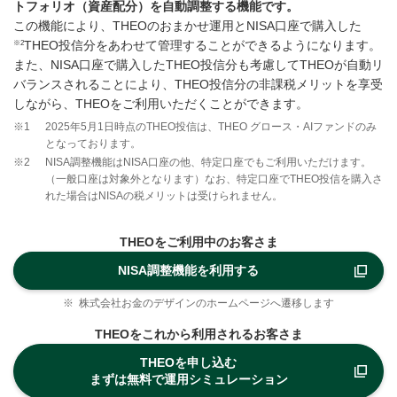
トフォリオ（資産配分）を自動調整する機能です。
この機能により、THEOのおまかせ運用とNISA口座で購入した
※2
THEO投信分をあわせて管理することができるようになります。
また、NISA口座で購入したTHEO投信分も考慮してTHEOが自動リ
バランスされることにより、THEO投信分の非課税メリットを享受
しながら、THEOをご利用いただくことができます。
※1
2025年5月1日時点のTHEO投信は、THEO グロース・AIファンドのみ
となっております。
※2
NISA調整機能はNISA口座の他、特定口座でもご利用いただけます。
（一般口座は対象外となります）なお、特定口座でTHEO投信を購入さ
れた場合はNISAの税メリットは受けられません。
THEOをご利用中のお客さま
NISA調整機能を利用する
※
株式会社お金のデザインのホームページへ遷移します
THEOをこれから利用されるお客さま
THEOを申し込む
まずは無料で運用シミュレーション