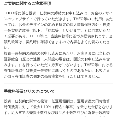
ご契約に関するご注意事項
THEO等に係る投資一任契約の締結のお申し込みは、お金のデザイ
ンのウェブサイトで行っていただきます。THEO等のご利用にあた
っては、お金のデザインの定める所定の個人情報保護方針・投資
一任契約約款等（以下、「約款等」といいます。）に同意いただ
く必要があり、THEO等は、当該約款等に基づき提供されます。当
該約款等は、契約時に確認できますので内容をよくお読みくださ
い。
投資一任契約の締結のお申し込みにあたり、お客さまには当社の
証券総合口座との連携（未開設の場合は、開設のお申し込みを含
みます。）を行っていただく必要がございます。THEO等における
有価証券取引は投資一任契約に基づくものであるため、お客さま
が自ら有価証券の個別の売買注文を行うことはできません。
手数料等及びリスクについて
投資一任契約に関する投資一任運用報酬は、運用資産の円貨換算
時価残高に対して最大1.10%（税込・年率）を乗じた金額となりま
す。組入ETFの売買手数料及び取引所手数料並びに為替手数料等