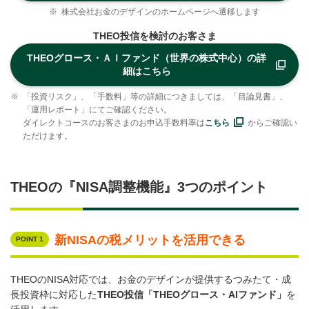
※
株式会社お金のデザインのホームページへ遷移します
THEO投信を検討のお客さま
THEOグロース・ＡＩファンド（世界の株式中心）の詳
細はこちら
※
「投資リスク」、「手数料」等の詳細につきましては、「目論見書」、
「運用レポート」にてご確認ください。
ダイレクトコースのお客さまのお申込手数料率は
こちら
からご確認い
ただけます。
THEOの『NISA調整機能』3つのポイント
新NISAの税メリットを活用できる
POINT 1
THEOのNISA対応では、お金のデザインが提供するつみたて・成
長投資枠に対応した
THEO投信「THEOグロース・AIファンド」
を