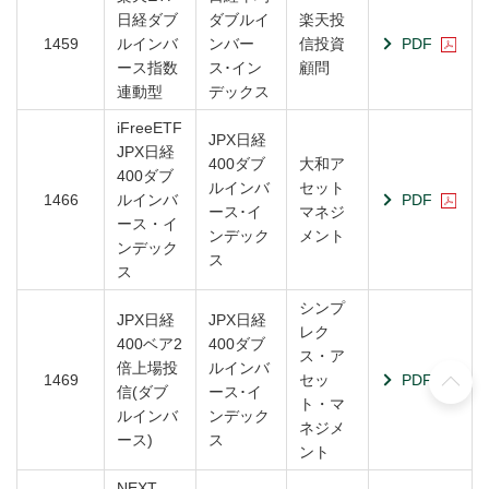
日経ダブ
ダブルイ
楽天投
1459
ルインバ
ンバー
信投資
PDF
ース指数
ス･イン
顧問
連動型
デックス
iFreeETF
JPX日経
JPX日経
400ダブ
大和ア
400ダブ
ルインバ
セット
1466
ルインバ
PDF
ース･イ
マネジ
ース・イ
ンデック
メント
ンデック
ス
ス
シンプ
JPX日経
JPX日経
レク
400ベア2
400ダブ
ス・ア
倍上場投
ルインバ
1469
セッ
PDF
信(ダブ
ース･イ
ト・マ
ルインバ
ンデック
ネジメ
ース)
ス
ント
NEXT