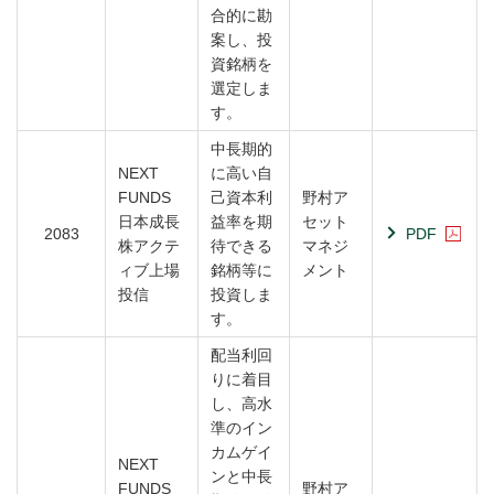
合的に勘
案し、投
資銘柄を
選定しま
す。
中長期的
NEXT
に高い自
FUNDS
己資本利
野村ア
日本成長
益率を期
セット
2083
PDF
株アクテ
待できる
マネジ
ィブ上場
銘柄等に
メント
投信
投資しま
す。
配当利回
りに着目
し、高水
準のイン
カムゲイ
NEXT
ンと中長
FUNDS
野村ア