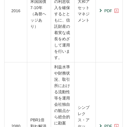
米国国債
の利息収
大和ア
7-10年
入を確保
セット
2016
PDF
（為替ヘ
するとと
マネジ
ッジあ
もに、信
メント
り）
託財産の
着実な成
長をめざ
して運用
を行いま
す。
利益水準
や財務状
況、取引
所におけ
る流動性
等を運用
会社独自
シンプ
の観点か
レク
ら総合的
PBR1倍
ス・ア
に勘案
2080
割れ解消
セッ
PDF