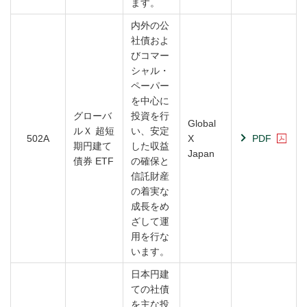
ます。
内外の公
社債およ
びコマー
シャル・
ペーパー
を中心に
グローバ
投資を行
Global
ルＸ 超短
い、安定
502A
X
PDF
期円建て
した収益
Japan
債券 ETF
の確保と
信託財産
の着実な
成長をめ
ざして運
用を行な
います。
日本円建
ての社債
を主な投