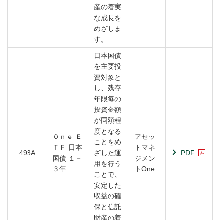
産の着実
な成長を
めざしま
す。
日本国債
を主要投
資対象と
し、残存
年限毎の
投資金額
が同額程
度となる
Ｏｎｅ Ｅ
アセッ
ことをめ
ＴＦ 日本
トマネ
493A
ざした運
PDF
国債 １－
ジメン
用を行う
３年
トOne
ことで、
安定した
収益の確
保と信託
財産の着