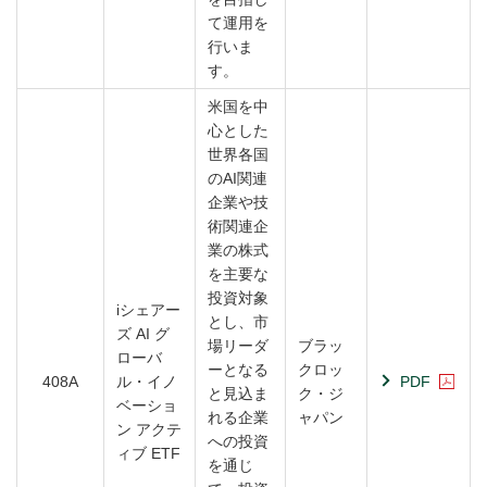
て運用を
行いま
す。
米国を中
心とした
世界各国
のAI関連
企業や技
術関連企
業の株式
を主要な
投資対象
iシェアー
とし、市
ズ AI グ
場リーダ
ブラッ
ローバ
ーとなる
クロッ
408A
ル・イノ
PDF
と見込ま
ク・ジ
ベーショ
れる企業
ャパン
ン アクテ
への投資
ィブ ETF
を通じ