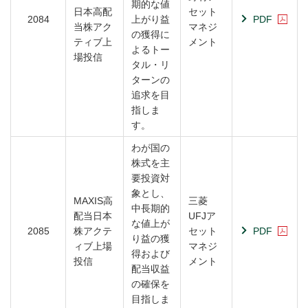
期的な値
日本高配
セット
2084
上がり益
PDF
当株アク
マネジ
の獲得に
ティブ上
メント
よるトー
場投信
タル・リ
ターンの
追求を目
指しま
す。
わが国の
株式を主
要投資対
象とし、
MAXIS高
三菱
中長期的
配当日本
UFJア
な値上が
2085
株アクテ
セット
PDF
り益の獲
ィブ上場
マネジ
得および
投信
メント
配当収益
の確保を
目指しま