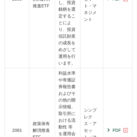
し、投資
推進ETF
ト・マ
銘柄を選
ネジメ
定するこ
ント
とによ
り、投資
信託財産
の成長を
めざして
運用を行
います。
利益水準
や有価証
券報告書
およびそ
の他の開
示情報、
シンプ
取引所に
レク
おける流
政策保有
ス・ア
動性 等
2081
解消推進
セッ
PDF
を運用会
ETF
ト・マ