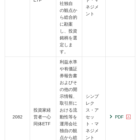
社独自
ネジメ
の観点か
ント
ら総合的
に勘案
し、投資
銘柄を選
定しま
す。
利益水準
や有価証
券報告書
およびそ
の他の開
示情報、
シンプ
取引所に
レク
投資家経
おける流
ス・ア
2082
営者一心
動性等を
セッ
PDF
同体ETF
運用会社
ト・マ
独自の観
ネジメ
点から総
ント