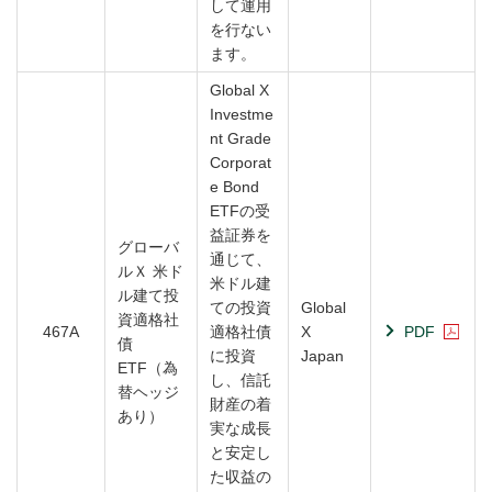
して運用
を行ない
ます。
Global X
Investme
nt Grade
Corporat
e Bond
ETFの受
益証券を
グローバ
通じて、
ルＸ 米ド
米ドル建
ル建て投
ての投資
Global
資適格社
467A
適格社債
X
PDF
債
に投資
Japan
ETF（為
し、信託
替ヘッジ
財産の着
あり）
実な成長
と安定し
た収益の