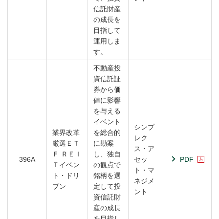
信託財産
の成長を
目指して
運用しま
す。
不動産投
資信託証
券から価
値に影響
を与える
イベント
シンプ
業界改革
を総合的
レク
厳選ＥＴ
に勘案
ス・ア
Ｆ ＲＥＩ
し、独自
396A
セッ
PDF
Ｔイベン
の観点で
ト・マ
ト・ドリ
銘柄を選
ネジメ
ブン
定して投
ント
資信託財
産の成長
を目指し