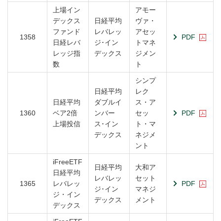
上場イン
アモー
デックス
日経平均
ヴァ・
ファンド
レバレッ
アセッ
1358
PDF
日経レバ
ジ･イン
トマネ
レッジ指
デックス
ジメン
数
ト
シンプ
日経平均
レク
日経平均
ダブルイ
ス・ア
1360
ベア2倍
ンバー
セッ
PDF
上場投信
ス･イン
ト・マ
デックス
ネジメ
ント
iFreeETF
日経平均
大和ア
日経平均
レバレッ
セット
1365
レバレッ
PDF
ジ･イン
マネジ
ジ・イン
デックス
メント
デックス