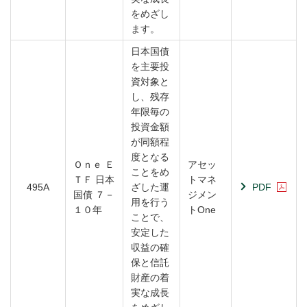
をめざし
ます。
日本国債
を主要投
資対象と
し、残存
年限毎の
投資金額
が同額程
度となる
Ｏｎｅ Ｅ
アセッ
ことをめ
ＴＦ 日本
トマネ
495A
ざした運
PDF
国債 ７－
ジメン
用を行う
１０年
トOne
ことで、
安定した
収益の確
保と信託
財産の着
実な成長