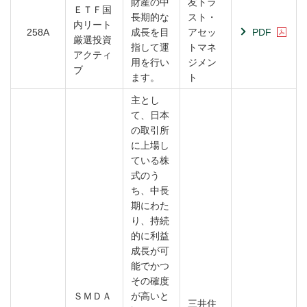
財産の中
友トラ
ＥＴＦ国
長期的な
スト・
内リート
258A
成長を目
アセッ
PDF
厳選投資
指して運
トマネ
アクティ
用を行い
ジメン
ブ
ます。
ト
主とし
て、日本
の取引所
に上場し
ている株
式のう
ち、中長
期にわた
り、持続
的に利益
成長が可
能でかつ
その確度
ＳＭＤＡ
が高いと
三井住