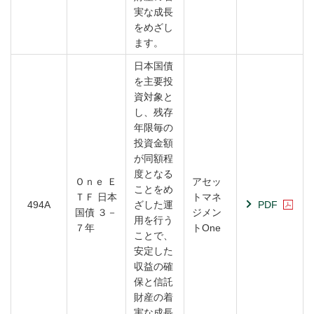
実な成長
をめざし
ます。
日本国債
を主要投
資対象と
し、残存
年限毎の
投資金額
が同額程
度となる
Ｏｎｅ Ｅ
アセッ
ことをめ
ＴＦ 日本
トマネ
494A
ざした運
PDF
国債 ３－
ジメン
用を行う
７年
トOne
ことで、
安定した
収益の確
保と信託
財産の着
実な成長