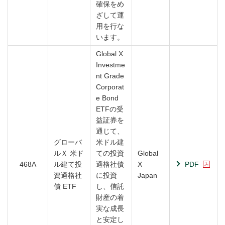
確保をめ
ざして運
用を行な
います。
Global X
Investme
nt Grade
Corporat
e Bond
ETFの受
益証券を
通じて、
グローバ
米ドル建
ルＸ 米ド
ての投資
Global
468A
ル建て投
適格社債
X
PDF
資適格社
に投資
Japan
債 ETF
し、信託
財産の着
実な成長
と安定し