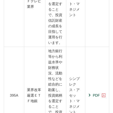
Ｆテレビ
を選定す
ト・マ
業界
ること
ネジメ
で、投資
ント
信託財産
の成長を
目指して
運用を行
います。
地方銀行
等から利
益水準や
財務状
況、流動
性などを
シンプ
総合的に
レク
業界改革
勘案し、
ス・ア
395A
厳選ＥＴ
投資銘柄
セッ
PDF
Ｆ地銀
を選定す
ト・マ
ること
ネジメ
で、投資
ント