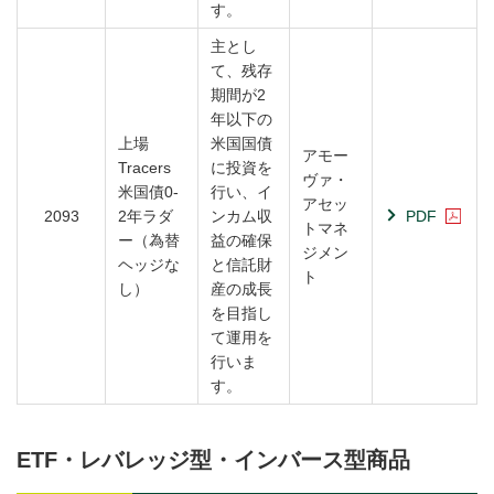
す。
主とし
て、残存
期間が2
年以下の
上場
米国国債
アモー
Tracers
に投資を
ヴァ・
米国債0-
行い、イ
アセッ
2093
2年ラダ
ンカム収
PDF
トマネ
ー（為替
益の確保
ジメン
ヘッジな
と信託財
ト
し）
産の成長
を目指し
て運用を
行いま
す。
ETF・レバレッジ型・インバース型商品