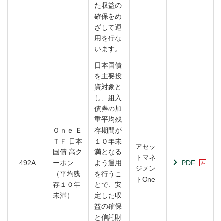
た収益の
確保をめ
ざして運
用を行な
います。
日本国債
を主要投
資対象と
し、組入
債券の加
重平均残
Ｏｎｅ Ｅ
存期間が
ＴＦ 日本
１０年未
アセッ
国債 高ク
満となる
トマネ
492A
ーポン
よう運用
PDF
ジメン
（平均残
を行うこ
トOne
存１０年
とで、安
未満）
定した収
益の確保
と信託財