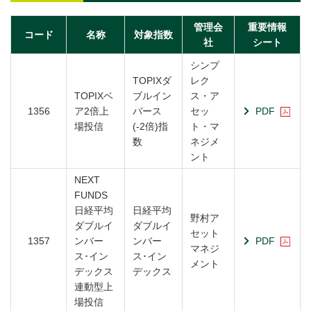
管理会
重要情報
コード
名称
対象指数
社
シート
シンプ
TOPIXダ
レク
TOPIXベ
ブルイン
ス・ア
1356
ア2倍上
バース
セッ
PDF
場投信
(-2倍)指
ト・マ
数
ネジメ
ント
NEXT
FUNDS
日経平均
日経平均
野村ア
ダブルイ
ダブルイ
セット
1357
ンバー
ンバー
PDF
マネジ
ス･イン
ス･イン
メント
デックス
デックス
連動型上
場投信