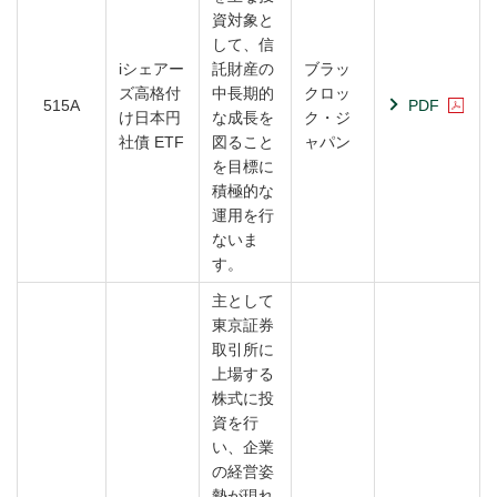
資対象と
して、信
iシェアー
託財産の
ブラッ
ズ高格付
中長期的
クロッ
515A
PDF
け日本円
な成長を
ク・ジ
社債 ETF
図ること
ャパン
を目標に
積極的な
運用を行
ないま
す。
主として
東京証券
取引所に
上場する
株式に投
資を行
い、企業
の経営姿
勢が現れ