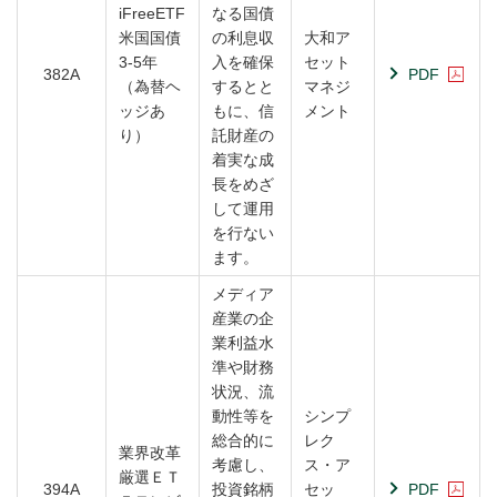
iFreeETF
なる国債
米国国債
の利息収
大和ア
3-5年
入を確保
セット
382A
PDF
（為替ヘ
するとと
マネジ
ッジあ
もに、信
メント
り）
託財産の
着実な成
長をめざ
して運用
を行ない
ます。
メディア
産業の企
業利益水
準や財務
状況、流
動性等を
シンプ
総合的に
レク
業界改革
考慮し、
ス・ア
厳選ＥＴ
394A
投資銘柄
セッ
PDF