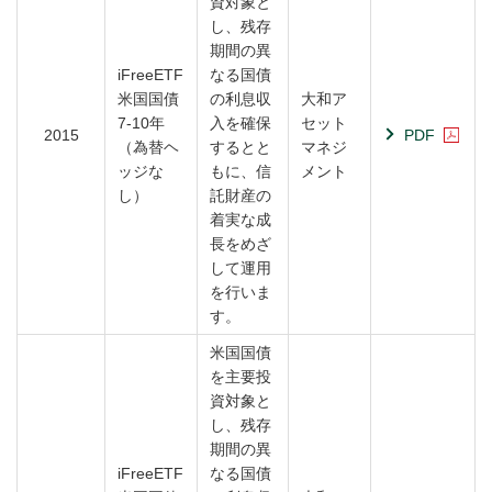
資対象と
し、残存
期間の異
iFreeETF
なる国債
米国国債
の利息収
大和ア
7-10年
入を確保
セット
2015
PDF
（為替ヘ
するとと
マネジ
ッジな
もに、信
メント
し）
託財産の
着実な成
長をめざ
して運用
を行いま
す。
米国国債
を主要投
資対象と
し、残存
期間の異
iFreeETF
なる国債