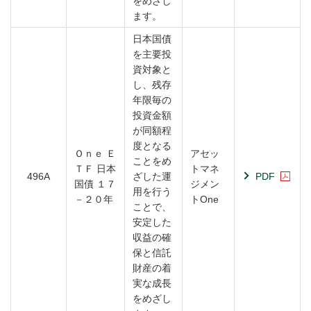
をめざし
ます。
日本国債
を主要投
資対象と
し、残存
年限毎の
投資金額
が同額程
度となる
Ｏｎｅ Ｅ
アセッ
ことをめ
ＴＦ 日本
トマネ
496A
ざした運
PDF
国債 １７
ジメン
用を行う
－２０年
トOne
ことで、
安定した
収益の確
保と信託
財産の着
実な成長
をめざし