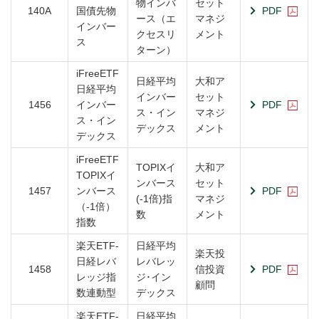
物インバ
セット
140A
国債先物
PDF
ース（エ
マネジ
インバー
クセスリ
メント
ス
ターン）
iFreeETF
日経平均
大和ア
日経平均
インバー
セット
1456
インバー
PDF
ス・イン
マネジ
ス・イン
デックス
メント
デックス
iFreeETF
TOPIXイ
大和ア
TOPIXイ
ンバース
セット
1457
ンバース
PDF
(-1倍)指
マネジ
（-1倍）
数
メント
指数
楽天ETF‐
日経平均
楽天投
日経レバ
レバレッ
1458
信投資
PDF
レッジ指
ジ･イン
顧問
数連動型
デックス
楽天ETF‐
日経平均