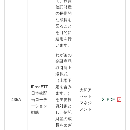
て、投資
信託財産
の長期的
な成長を
図ること
を目的に
運用を行
います。
わが国の
金融商品
取引所上
場株式
（上場予
iFreeETF
定を含み
大和ア
日本株配
ます。）
セット
435A
当ローテ
を主要投
PDF
マネジ
ーション
資対象と
メント
戦略
し、信託
財産の成
長をめざ