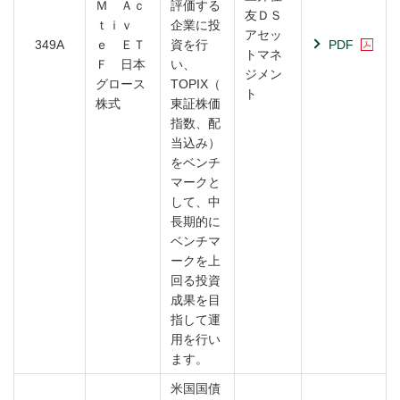
Ｍ Ａｃ
評価する
友ＤＳ
ｔｉｖ
企業に投
アセッ
349A
ｅ ＥＴ
資を行
PDF
トマネ
Ｆ 日本
い、
ジメン
グロース
TOPIX（
ト
株式
東証株価
指数、配
当込み）
をベンチ
マークと
して、中
長期的に
ベンチマ
ークを上
回る投資
成果を目
指して運
用を行い
ます。
米国国債