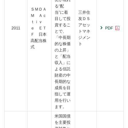
る“配
ＳＭＤＡ
当”に着
三井住
Ｍ Ａｃ
目して投
友ＤＳ
ｔｉｖ
資するこ
アセッ
2011
ｅ ＥＴ
PDF
とで、
トマネ
Ｆ 日本
「中長期
ジメン
高配当株
的な株価
ト
式
の上昇」
と「配当
収入」に
よる信託
財産の中
長期的な
成長を目
指して運
用を行い
ます。
米国国債
を主要投