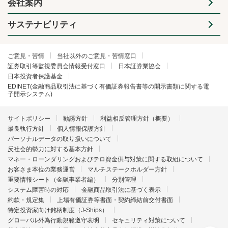
会社案内
サステナビリティ
ご意見・苦情
当社以外のご意見・苦情窓口
証券取引等監視委員会情報受付窓口
日本証券業協会
日本投資者保護基金
EDINET(金融商品取引法に基づく有価証券報告書等の開示書類に関する電
子開示システム)
サイトポリシー
勧誘方針
利益相反管理方針（概要）
最良執行方針
個人情報保護方針
パーソナルデータの取り扱いについて
反社会的勢力に対する基本方針
マネー・ローンダリングおよびテロ資金供与対策に関する取組について
お客さま本位の業務運営
マルチステークホルダー方針
重要情報シート（金融事業者編）
分別管理
システム障害時の対応
金融商品取引法に基づく表示
約款・規定集
上場有価証券等書面・契約締結前交付書面
特定投資家向け銘柄制度（J-Ships）
グローバル外為行動規範遵守表明
セキュリティ対策について