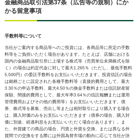
金融商品取引法第37条（広告等の規制）にか
かる留意事項
手数料等について
当社がご案内する商品等へのご投資には、各商品等に所定の手数
料等をご負担いただく場合があります。たとえば、店舗における
国内の金融商品取引所に上場する株式等（売買単位未満株式を除
く）の場合は約定代金に対して最大1.265％（ただし、最低手数料
5,500円）の委託手数料をお支払いいただきます。投資信託の場合
は銘柄ごとに設定された各種手数料等（直接的費用として、最大
3.30％の申込手数料、最大4.50％の換金手数料または信託財産留
保額、間接的費用として、最大年率3.64％の信託報酬または運用
管理費用およびその他の費用等）をお支払いいただきます。債
券、株式等を募集、売出し等または相対取引により購入する場合
は、購入対価のみをお支払いいただきます（債券の場合、購入対
価に別途、経過利息をお支払いいただく場合があります）。ま
た、外貨建ての商品の場合、円貨と外貨を交換、または異なる外
貨間での交換をする際には外国為替市場の動向に応じて当社が決