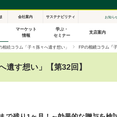
ま
会社案内
サステナビリティ
お知ら
マーケット
学ぶ・
支店案内
情報
セミナー
Pの相続コラム「子々孫々へ遺す想い」
FPの相続コラム「
へ遺す想い」【第32回】
期限まで残り1ヶ月！～効果的な贈与を検