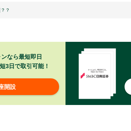
額？？
ォンなら最短即日
短3日で取引可能！
座開設