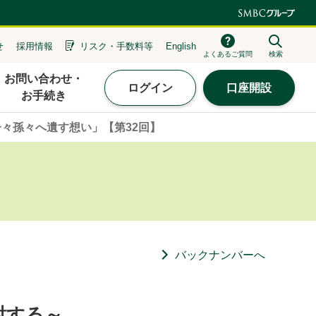
せ
採用情報
リスク・
手数料等
English
よくあるご質問
検索
お問い合わせ・
ログイン
口座開設
お手続き
子々孫々へ遺す想い」【第32回】
バックナンバーへ
討する～