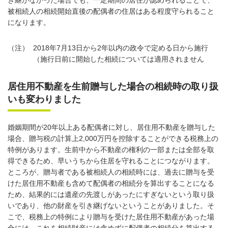
き継がなかった場合でも、一定期間の居住が認められることで、
被相続人の相続開始直後の配偶者の住居はある程度守られること
になります。
（注）
2018年7月13日から2年以内の政令で定める日から施行
（施行日前に開始した相続については適用されません
居住用不動産を生前贈与した場合の相続時の取り扱
いも変わりました
婚姻期間が20年以上ある配偶者に対し、居住用不動産を贈与した
場合、贈与税の計算上2,000万円を控除することができる税務上の
特例があります。生前中から不動産の権利の一部または全部を取
得できるため、早いうちから住居を守れることにつながります。
ところが、贈与者である被相続人の相続時には、過去に贈与を受
けた居住用不動産も含めて配偶者の相続分を算出することになる
ため、結果的には遺産の先渡しがあったにすぎないという取り扱
いであり、他の財産を引き継げないということがありました。そ
こで、税務上の特例により贈与を受けた居住用不動産があった場
合には、これを相続財産には含めずに配偶者の相続分を算出する