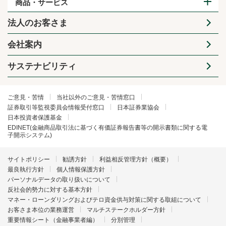
商品・サービス
法人のお客さま
会社案内
サステナビリティ
ご意見・苦情
当社以外のご意見・苦情窓口
証券取引等監視委員会情報受付窓口
日本証券業協会
日本投資者保護基金
EDINET(金融商品取引法に基づく有価証券報告書等の開示書類に関する電
子開示システム)
サイトポリシー
勧誘方針
利益相反管理方針（概要）
最良執行方針
個人情報保護方針
パーソナルデータの取り扱いについて
反社会的勢力に対する基本方針
マネー・ローンダリングおよびテロ資金供与対策に関する取組について
お客さま本位の業務運営
マルチステークホルダー方針
重要情報シート（金融事業者編）
分別管理