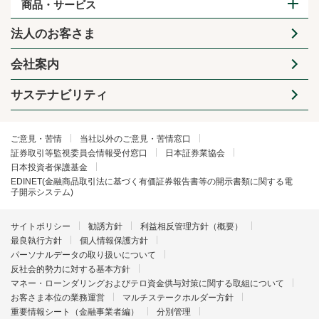
商品・サービス
法人のお客さま
会社案内
サステナビリティ
ご意見・苦情
当社以外のご意見・苦情窓口
証券取引等監視委員会情報受付窓口
日本証券業協会
日本投資者保護基金
EDINET(金融商品取引法に基づく有価証券報告書等の開示書類に関する電
子開示システム)
サイトポリシー
勧誘方針
利益相反管理方針（概要）
最良執行方針
個人情報保護方針
パーソナルデータの取り扱いについて
反社会的勢力に対する基本方針
マネー・ローンダリングおよびテロ資金供与対策に関する取組について
お客さま本位の業務運営
マルチステークホルダー方針
重要情報シート（金融事業者編）
分別管理