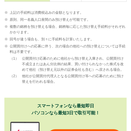
※
上記の手続料は消費税込みの金額となります。
※
原則、同一名義人口座間のみ預け替えが可能です。
※
複数の銘柄を預け替える場合、銘柄毎に応じた預け替え手続料がそれぞれ
かかります。
※
回号が違う場合も、別々に手続料を計算いたします。
※
公開買付けへの応募に伴う、次の場合の他社への預け替えについては手続
料は不要です。
1
公開買付け応募のために他社から預け替え入庫され、公開買付け
不成立またはあん分比例の結果、買い付けられなかった株式を改
めて他社（預け替え元以外の証券会社も含む）へ戻される場合。
2
他社が公開買付代理人となる公開買付け等への応募のために預け
替えを行われる場合。
スマートフォンなら最短即日
パソコンなら最短3日で取引可能！