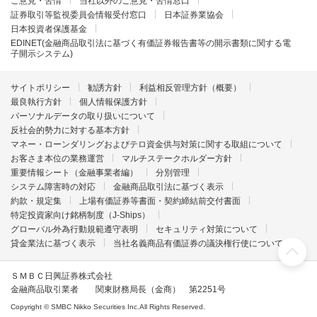
ご意見・苦情
当社以外のご意見・苦情窓口
証券取引等監視委員会情報受付窓口
日本証券業協会
日本投資者保護基金
EDINET(金融商品取引法に基づく有価証券報告書等の開示書類に関する電
子開示システム)
サイトポリシー
勧誘方針
利益相反管理方針（概要）
最良執行方針
個人情報保護方針
パーソナルデータの取り扱いについて
反社会的勢力に対する基本方針
マネー・ローンダリングおよびテロ資金供与対策に関する取組について
お客さま本位の業務運営
マルチステークホルダー方針
重要情報シート（金融事業者編）
分別管理
システム障害時の対応
金融商品取引法に基づく表示
約款・規定集
上場有価証券等書面・契約締結前交付書面
特定投資家向け銘柄制度（J-Ships）
グローバル外為行動規範遵守表明
セキュリティ対策について
貸金業法に基づく表示
当社名義商品有価証券の議決権行使について
ＳＭＢＣ日興証券株式会社
金融商品取引業者 関東財務局長（金商） 第2251号
Copyright © SMBC Nikko Securities Inc.All Rights Reserved.