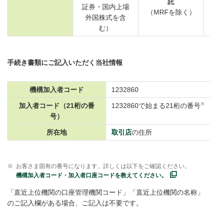
託
（
証券・国内上場
（MRFを除く）
外国株式を含
む）
手続き書類にご記入いただく当社情報
機構加入者コード
1232860
※
加入者コード（21桁の番
1232860で始まる21桁の番号
号）
所在地
取引店
の住所
※
お客さま固有の番号になります。詳しくは以下をご確認ください。
機構加入者コード・加入者口座コードを教えてください。
「直近上位機関の口座管理機関コード」「直近上位機関の名称」
のご記入欄がある場合、ご記入は不要です。