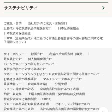
サステナビリティ
ご意見・苦情
当社以外のご意見・苦情窓口
証券取引等監視委員会情報受付窓口
日本証券業協会
日本投資者保護基金
EDINET(金融商品取引法に基づく有価証券報告書等の開示書類に関する電
子開示システム)
サイトポリシー
勧誘方針
利益相反管理方針（概要）
最良執行方針
個人情報保護方針
パーソナルデータの取り扱いについて
反社会的勢力に対する基本方針
マネー・ローンダリングおよびテロ資金供与対策に関する取組について
お客さま本位の業務運営
マルチステークホルダー方針
重要情報シート（金融事業者編）
分別管理
システム障害時の対応
金融商品取引法に基づく表示
約款・規定集
上場有価証券等書面・契約締結前交付書面
特定投資家向け銘柄制度（J-Ships）
グローバル外為行動規範遵守表明
セキュリティ対策について
貸金業法に基づく表示
当社名義商品有価証券の議決権行使について