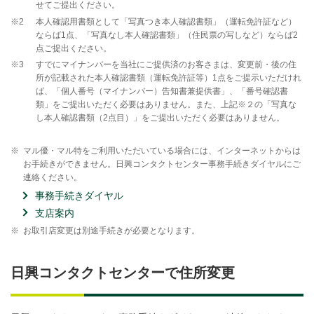
せてご提出ください。
※2
本人確認用書類として「写真つき本人確認書類」（運転免許証など）
ならば1点、「写真なし本人確認書類」（住民票の写しなど）ならば2
点ご提出ください。
※3
すでにマイナンバーを当社にご提供済のお客さまは、変更前・後の住
所が記載された本人確認書類（運転免許証等）1点をご提示いただけれ
ば、「個人番号（マイナンバー）告知書兼提供書」、「番号確認書
類」をご提出いただく必要はありません。また、上記※２の「写真な
し本人確認書類（2点目）」をご提出いただく必要はありません。
※
マル優・マル特をご利用いただいている場合には、インターネットからは
お手続きができません。日興コンタクトセンター事務手続きダイヤルにご
連絡ください。
事務手続きダイヤル
支店案内
※
お取引店変更は別途手続きが必要となります。
日興コンタクトセンターで住所変更