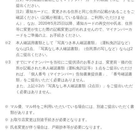
提出ください。
注2）通知カードに、変更される住所と同じ住所の記載があることをご
確認ください（記載が相違している場合は、ご利用いただけませ
ん）。なお、2020年5月25日以降、通知カードの再交付や氏名、住所
等に変更が生じた際の記載変更は行われませんので、マイナンバーカ
ードをご準備の上、お手続きください。
※2
本人確認用書類として「写真つき本人確認書類」（運転免許証など）
ならば1点、「写真なし本人確認書類」（住民票の写しなど）ならば2
点ご提出ください。
※3
すでにマイナンバーを当社にご提供済のお客さまは、変更前・後の住
所が記載された本人確認書類（運転免許証等）１点をご提示いただけ
れば、「個人番号（マイナンバー）告知書兼提供書」、「番号確認書
類」をご提出いただく必要はありません。
また、上記※2の「写真なし本人確認書類（2点目）」をご提出いただ
く必要はありません。
※
マル優、マル特をご利用いただいている場合には、別途ご提出いただく書
類があります。
※
お取引店変更は別途手続きが必要となります。
※
氏名変更が伴う場合は、戸籍抄本等が必要になります。