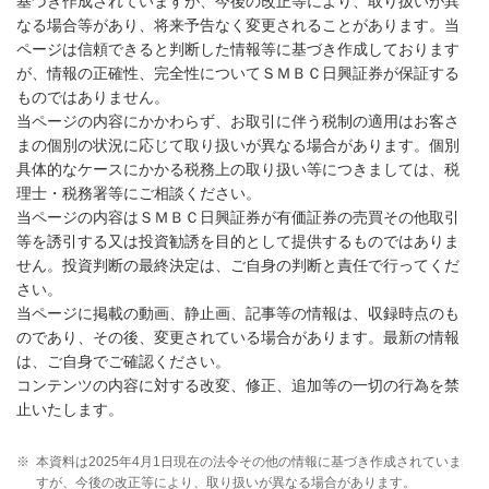
基づき作成されていますが、今後の改正等により、取り扱いが異
なる場合等があり、将来予告なく変更されることがあります。当
ページは信頼できると判断した情報等に基づき作成しております
が、情報の正確性、完全性についてＳＭＢＣ日興証券が保証する
ものではありません。
当ページの内容にかかわらず、お取引に伴う税制の適用はお客さ
まの個別の状況に応じて取り扱いが異なる場合があります。個別
具体的なケースにかかる税務上の取り扱い等につきましては、税
理士・税務署等にご相談ください。
当ページの内容はＳＭＢＣ日興証券が有価証券の売買その他取引
等を誘引する又は投資勧誘を目的として提供するものではありま
せん。投資判断の最終決定は、ご自身の判断と責任で行ってくだ
さい。
当ページに掲載の動画、静止画、記事等の情報は、収録時点のも
のであり、その後、変更されている場合があります。最新の情報
は、ご自身でご確認ください。
コンテンツの内容に対する改変、修正、追加等の一切の行為を禁
止いたします。
※
本資料は2025年4月1日現在の法令その他の情報に基づき作成されていま
すが、今後の改正等により、取り扱いが異なる場合があります。