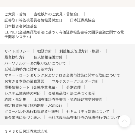
ご意見・苦情
当社以外のご意見・苦情窓口
証券取引等監視委員会情報受付窓口
日本証券業協会
日本投資者保護基金
EDINET(金融商品取引法に基づく有価証券報告書等の開示書類に関する電
子開示システム)
サイトポリシー
勧誘方針
利益相反管理方針（概要）
最良執行方針
個人情報保護方針
パーソナルデータの取り扱いについて
反社会的勢力に対する基本方針
マネー・ローンダリングおよびテロ資金供与対策に関する取組について
お客さま本位の業務運営
マルチステークホルダー方針
重要情報シート（金融事業者編）
分別管理
システム障害時の対応
金融商品取引法に基づく表示
約款・規定集
上場有価証券等書面・契約締結前交付書面
特定投資家向け銘柄制度（J-Ships）
グローバル外為行動規範遵守表明
セキュリティ対策について
貸金業法に基づく表示
当社名義商品有価証券の議決権行使について
ＳＭＢＣ日興証券株式会社