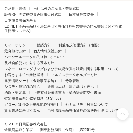
ご意見・苦情
当社以外のご意見・苦情窓口
証券取引等監視委員会情報受付窓口
日本証券業協会
日本投資者保護基金
EDINET(金融商品取引法に基づく有価証券報告書等の開示書類に関する電
子開示システム)
サイトポリシー
勧誘方針
利益相反管理方針（概要）
最良執行方針
個人情報保護方針
パーソナルデータの取り扱いについて
反社会的勢力に対する基本方針
マネー・ローンダリングおよびテロ資金供与対策に関する取組について
お客さま本位の業務運営
マルチステークホルダー方針
重要情報シート（金融事業者編）
分別管理
システム障害時の対応
金融商品取引法に基づく表示
約款・規定集
上場有価証券等書面・契約締結前交付書面
特定投資家向け銘柄制度（J-Ships）
グローバル外為行動規範遵守表明
セキュリティ対策について
貸金業法に基づく表示
当社名義商品有価証券の議決権行使について
ＳＭＢＣ日興証券株式会社
金融商品取引業者 関東財務局長（金商） 第2251号