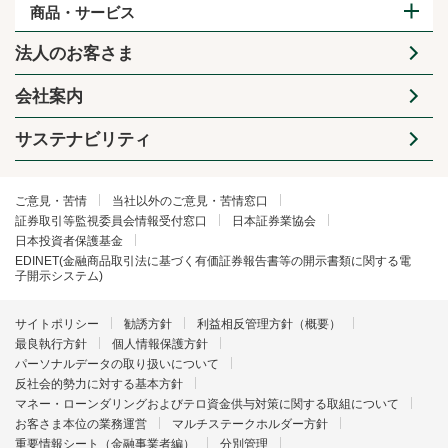
商品・サービス
法人のお客さま
会社案内
サステナビリティ
ご意見・苦情
当社以外のご意見・苦情窓口
証券取引等監視委員会情報受付窓口
日本証券業協会
日本投資者保護基金
EDINET(金融商品取引法に基づく有価証券報告書等の開示書類に関する電
子開示システム)
サイトポリシー
勧誘方針
利益相反管理方針（概要）
最良執行方針
個人情報保護方針
パーソナルデータの取り扱いについて
反社会的勢力に対する基本方針
マネー・ローンダリングおよびテロ資金供与対策に関する取組について
お客さま本位の業務運営
マルチステークホルダー方針
重要情報シート（金融事業者編）
分別管理