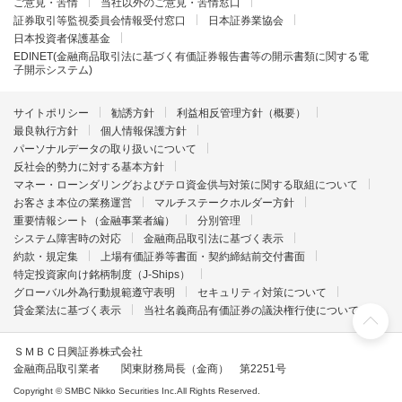
ご意見・苦情
当社以外のご意見・苦情窓口
証券取引等監視委員会情報受付窓口
日本証券業協会
日本投資者保護基金
EDINET(金融商品取引法に基づく有価証券報告書等の開示書類に関する電
子開示システム)
サイトポリシー
勧誘方針
利益相反管理方針（概要）
最良執行方針
個人情報保護方針
パーソナルデータの取り扱いについて
反社会的勢力に対する基本方針
マネー・ローンダリングおよびテロ資金供与対策に関する取組について
お客さま本位の業務運営
マルチステークホルダー方針
重要情報シート（金融事業者編）
分別管理
システム障害時の対応
金融商品取引法に基づく表示
約款・規定集
上場有価証券等書面・契約締結前交付書面
特定投資家向け銘柄制度（J-Ships）
グローバル外為行動規範遵守表明
セキュリティ対策について
貸金業法に基づく表示
当社名義商品有価証券の議決権行使について
ＳＭＢＣ日興証券株式会社
金融商品取引業者 関東財務局長（金商） 第2251号
Copyright © SMBC Nikko Securities Inc.All Rights Reserved.