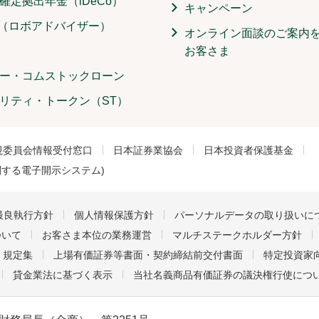
確定拠出年金（iDeCo）
キャンペーン
O（ロボアドバイザー）
オンライン面談のご案内
お客さま
ー・コムストックローン
リティ・トークン（ST）
視委員会情報受付窓口
日本証券業協会
日本投資者保護基金
関する電子開示システム)
最良執行方針
個人情報保護方針
パーソナルデータの取り扱いに
ついて
お客さま本位の業務運営
マルチステークホルダー方針
・規定集
上場有価証券等書面・契約締結前交付書面
特定投資家向
貸金業法に基づく表示
当社名義商品有価証券の議決権行使につ