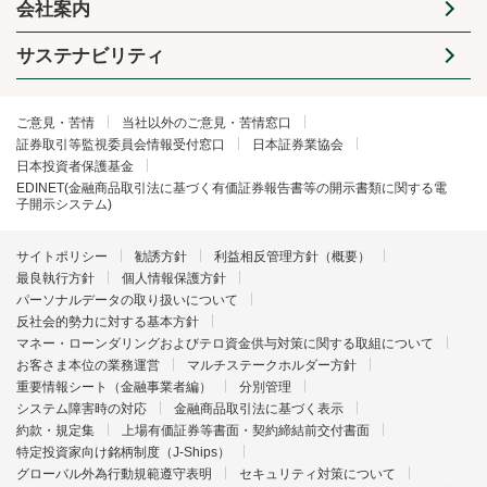
会社案内
サステナビリティ
ご意見・苦情
当社以外のご意見・苦情窓口
証券取引等監視委員会情報受付窓口
日本証券業協会
日本投資者保護基金
EDINET(金融商品取引法に基づく有価証券報告書等の開示書類に関する電
子開示システム)
サイトポリシー
勧誘方針
利益相反管理方針（概要）
最良執行方針
個人情報保護方針
パーソナルデータの取り扱いについて
反社会的勢力に対する基本方針
マネー・ローンダリングおよびテロ資金供与対策に関する取組について
お客さま本位の業務運営
マルチステークホルダー方針
重要情報シート（金融事業者編）
分別管理
システム障害時の対応
金融商品取引法に基づく表示
約款・規定集
上場有価証券等書面・契約締結前交付書面
特定投資家向け銘柄制度（J-Ships）
グローバル外為行動規範遵守表明
セキュリティ対策について