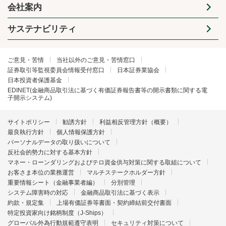
会社案内
サステナビリティ
ご意見・苦情
当社以外のご意見・苦情窓口
証券取引等監視委員会情報受付窓口
日本証券業協会
日本投資者保護基金
EDINET(金融商品取引法に基づく有価証券報告書等の開示書類に関する電
子開示システム)
サイトポリシー
勧誘方針
利益相反管理方針（概要）
最良執行方針
個人情報保護方針
パーソナルデータの取り扱いについて
反社会的勢力に対する基本方針
マネー・ローンダリングおよびテロ資金供与対策に関する取組について
お客さま本位の業務運営
マルチステークホルダー方針
重要情報シート（金融事業者編）
分別管理
システム障害時の対応
金融商品取引法に基づく表示
約款・規定集
上場有価証券等書面・契約締結前交付書面
特定投資家向け銘柄制度（J-Ships）
グローバル外為行動規範遵守表明
セキュリティ対策について