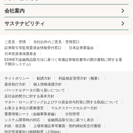
会社案内
サステナビリティ
ご意見・苦情
当社以外のご意見・苦情窓口
証券取引等監視委員会情報受付窓口
日本証券業協会
日本投資者保護基金
EDINET(金融商品取引法に基づく有価証券報告書等の開示書類に関する電
子開示システム)
サイトポリシー
勧誘方針
利益相反管理方針（概要）
最良執行方針
個人情報保護方針
パーソナルデータの取り扱いについて
反社会的勢力に対する基本方針
マネー・ローンダリングおよびテロ資金供与対策に関する取組について
お客さま本位の業務運営
マルチステークホルダー方針
重要情報シート（金融事業者編）
分別管理
システム障害時の対応
金融商品取引法に基づく表示
約款・規定集
上場有価証券等書面・契約締結前交付書面
特定投資家向け銘柄制度（J-Ships）