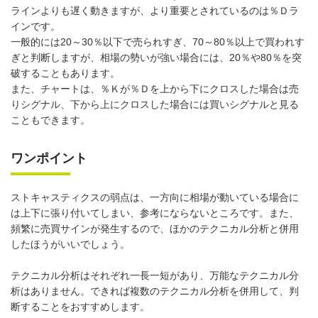
ラインよりも遅く動きますが、より重要とされているのは％Ｄラ
インです。
一般的には20～30％以下で売られすぎ、70～80％以上で買われす
ぎと判断しますが、相場の勢いが強い場合には、20％や80％を突
破することもあります。
また、チャートは、％Ｋが％Ｄを上から下にクロスした場合は売
りシグナル、下から上にクロスした場合には買いシグナルと見る
こともできます。
ワンポイント
ストキャスティクスの弱点は、一方向に相場が動いている場合に
は上下に張り付いてしまい、参考にならないところです。また、
頻繁に売買サインが発生するので、ほかのテクニカル分析と併用
したほうがいいでしょう。
テクニカル分析はそれぞれ一長一短があり、万能なテクニカル分
析はありません。できれば複数のテクニカル分析を併用して、判
断することをおすすめします。