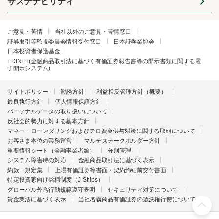
サステナビリティ
ご意見・苦情
当社以外のご意見・苦情窓口
証券取引等監視委員会情報受付窓口
日本証券業協会
日本投資者保護基金
EDINET(金融商品取引法に基づく有価証券報告書等の開示書類に関する電
子開示システム)
サイトポリシー
勧誘方針
利益相反管理方針（概要）
最良執行方針
個人情報保護方針
パーソナルデータの取り扱いについて
反社会的勢力に対する基本方針
マネー・ローンダリングおよびテロ資金供与対策に関する取組について
お客さま本位の業務運営
マルチステークホルダー方針
重要情報シート（金融事業者編）
分別管理
システム障害時の対応
金融商品取引法に基づく表示
約款・規定集
上場有価証券等書面・契約締結前交付書面
特定投資家向け銘柄制度（J-Ships）
グローバル外為行動規範遵守表明
セキュリティ対策について
貸金業法に基づく表示
当社名義商品有価証券の議決権行使について