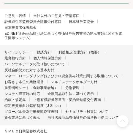
ご意見・苦情
当社以外のご意見・苦情窓口
証券取引等監視委員会情報受付窓口
日本証券業協会
日本投資者保護基金
EDINET(金融商品取引法に基づく有価証券報告書等の開示書類に関する電
子開示システム)
サイトポリシー
勧誘方針
利益相反管理方針（概要）
最良執行方針
個人情報保護方針
パーソナルデータの取り扱いについて
反社会的勢力に対する基本方針
マネー・ローンダリングおよびテロ資金供与対策に関する取組について
お客さま本位の業務運営
マルチステークホルダー方針
重要情報シート（金融事業者編）
分別管理
システム障害時の対応
金融商品取引法に基づく表示
約款・規定集
上場有価証券等書面・契約締結前交付書面
特定投資家向け銘柄制度（J-Ships）
グローバル外為行動規範遵守表明
セキュリティ対策について
貸金業法に基づく表示
当社名義商品有価証券の議決権行使について
ＳＭＢＣ日興証券株式会社