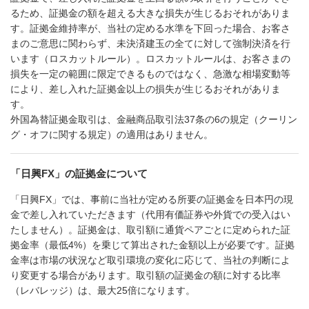
るため、証拠金の額を超える大きな損失が生じるおそれがありま
す。証拠金維持率が、当社の定める水準を下回った場合、お客さ
まのご意思に関わらず、未決済建玉の全てに対して強制決済を行
います（ロスカットルール）。ロスカットルールは、お客さまの
損失を一定の範囲に限定できるものではなく、急激な相場変動等
により、差し入れた証拠金以上の損失が生じるおそれがありま
す。
外国為替証拠金取引は、金融商品取引法37条の6の規定（クーリン
グ・オフに関する規定）の適用はありません。
「日興FX」の証拠金について
「日興FX」では、事前に当社が定める所要の証拠金を日本円の現
金で差し入れていただきます（代用有価証券や外貨での受入はい
たしません）。証拠金は、取引額に通貨ペアごとに定められた証
拠金率（最低4%）を乗じて算出された金額以上が必要です。証拠
金率は市場の状況など取引環境の変化に応じて、当社の判断によ
り変更する場合があります。取引額の証拠金の額に対する比率
（レバレッジ）は、最大25倍になります。