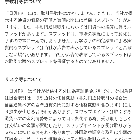
手数料等について
「日興FX」には、取引手数料はかかりません。ただし、当社が提
示する通貨の価格の売値と買値の間には差額（スプレッド）があ
ります。また、非対円通貨取引においては円貨への換算に伴うス
プレッドがあります。スプレッドは、市場の状況によって変化し
ますので常に一定ではありません。お客さまの約定結果による実
質的なスプレッドは当社が広告で表示しているスプレッドと合致
しない場合があります。当社が広告で表示しているスプレッドは
お取引の際のスプレッドを保証するものではありません。
リスク等について
「日興FX」は当社が提供する外国為替証拠金取引です。外国為替
証拠金取引は、取引通貨の価格変動（非対円通貨取引の場合は、
当該通貨ペアの基準通貨の円に対する価格変動を含みます）によ
り損失が生じるおそれがあります。スワップポイントは取引する
通貨ペアの金利情勢等によって日々変化する為、受け取りもしく
は支払いの金額が変動したり、スワップポイントが受け取りから
支払いに転じるおそれがあります。外国為替証拠金取引は少額の
証拠金で、差し入れた証拠金を上回る額の取引を行うことができ