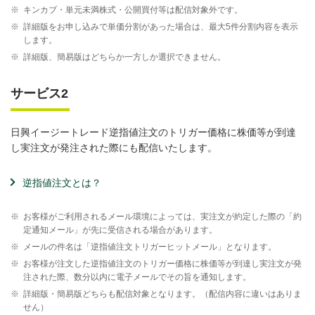
※
キンカブ・単元未満株式・公開買付等は配信対象外です。
※
詳細版をお申し込みで単価分割があった場合は、最大5件分割内容を表示
します。
※
詳細版、簡易版はどちらか一方しか選択できません。
サービス2
日興イージートレード逆指値注文のトリガー価格に株価等が到達
し実注文が発注された際にも配信いたします。
逆指値注文とは？
※
お客様がご利用されるメール環境によっては、実注文が約定した際の「約
定通知メール」が先に受信される場合があります。
※
メールの件名は「逆指値注文トリガーヒットメール」となります。
※
お客様が注文した逆指値注文のトリガー価格に株価等が到達し実注文が発
注された際、数分以内に電子メールでその旨を通知します。
※
詳細版・簡易版どちらも配信対象となります。（配信内容に違いはありま
せん）