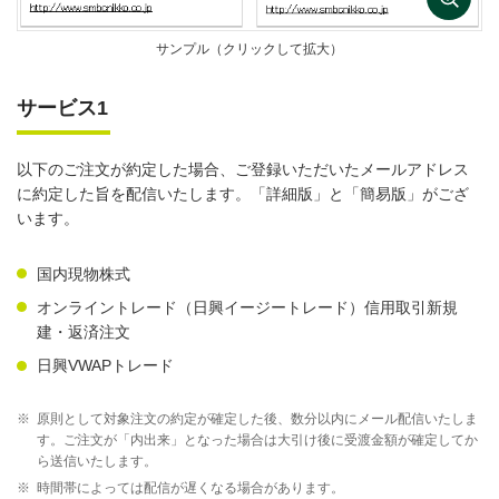
サンプル（クリックして拡大）
サービス1
以下のご注文が約定した場合、ご登録いただいたメールアドレス
に約定した旨を配信いたします。「詳細版」と「簡易版」がござ
います。
国内現物株式
オンライントレード（日興イージートレード）信用取引新規
建・返済注文
日興VWAPトレード
※
原則として対象注文の約定が確定した後、数分以内にメール配信いたしま
す。ご注文が「内出来」となった場合は大引け後に受渡金額が確定してか
ら送信いたします。
※
時間帯によっては配信が遅くなる場合があります。