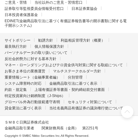
ご意見・苦情
当社以外のご意見・苦情窓口
証券取引等監視委員会情報受付窓口
日本証券業協会
日本投資者保護基金
EDINET(金融商品取引法に基づく有価証券報告書等の開示書類に関する電
子開示システム)
サイトポリシー
勧誘方針
利益相反管理方針（概要）
最良執行方針
個人情報保護方針
パーソナルデータの取り扱いについて
反社会的勢力に対する基本方針
マネー・ローンダリングおよびテロ資金供与対策に関する取組について
お客さま本位の業務運営
マルチステークホルダー方針
重要情報シート（金融事業者編）
分別管理
システム障害時の対応
金融商品取引法に基づく表示
約款・規定集
上場有価証券等書面・契約締結前交付書面
特定投資家向け銘柄制度（J-Ships）
グローバル外為行動規範遵守表明
セキュリティ対策について
貸金業法に基づく表示
当社名義商品有価証券の議決権行使について
ＳＭＢＣ日興証券株式会社
金融商品取引業者 関東財務局長（金商） 第2251号
Copyright © SMBC Nikko Securities Inc.All Rights Reserved.