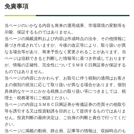
免責事項
当ページのいかなる内容も将来の運用成果、市場環境の変動等を
示唆、保証するものではありません。
当ページの掲載資料および内容は作成時点の法令、その他情報に
基づき作成されていますが、今後の改正等により、取り扱いが異
なる場合等があり、将来予告なく変更されることがあります。当
ページは信頼できると判断した情報等に基づき作成しております
が、情報の正確性、完全性についてＳＭＢＣ日興証券が保証する
ものではありません。
当ページの内容にかかわらず、お取引に伴う税制の適用はお客さ
まの個別の状況に応じて取り扱いが異なる場合があります。個別
具体的なケースにかかる税務上の取り扱い等につきましては、税
理士・税務署等にご相談ください。
当ページの内容はＳＭＢＣ日興証券が有価証券の売買その他取引
等を誘引する又は投資勧誘を目的として提供するものではありま
せん。投資判断の最終決定は、ご自身の判断と責任で行ってくだ
さい。
当ページに掲載の動画、静止画、記事等の情報は、収録時点のも