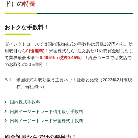
ド）の
特長
おトクな手数料！
ダイレクトコースでは国内現物株式の手数料は最低
137円
から。信
用取引なら
0円(無料)！
米国株式なら1注文あたりの売買金額に対し
※1
て業界最低水準
0.495%（税抜0.45%）！
総合コースでは支店で
のお取引の30％割引！
※1
米国株式を取り扱う主要ネット証券と比較（2023年2月末現
在、当社調べ）
国内株式手数料
日興イージートレード信用取引手数料
日興イージートレード米国株式手数料
総合証券ならではの商品力！