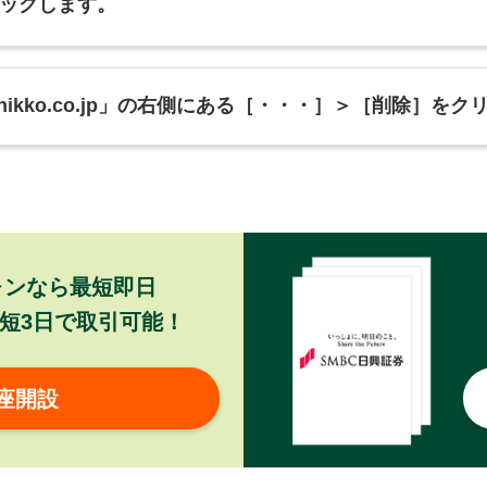
ックします。
bcnikko.co.jp」の右側にある［・・・］＞［削除］を
ォンなら最短即日
短3日で取引可能！
座開設