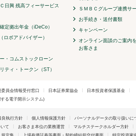
Ｃ日興 残高フィーサービス
ＳＭＢＣグループ連携サ
お手続き・送付書類
確定拠出年金（iDeCo）
キャンペーン
O（ロボアドバイザー）
オンライン面談のご案内
お客さま
ー・コムストックローン
リティ・トークン（ST）
視委員会情報受付窓口
日本証券業協会
日本投資者保護基金
関する電子開示システム)
最良執行方針
個人情報保護方針
パーソナルデータの取り扱いに
ついて
お客さま本位の業務運営
マルチステークホルダー方針
・規定集
上場有価証券等書面・契約締結前交付書面
特定投資家向