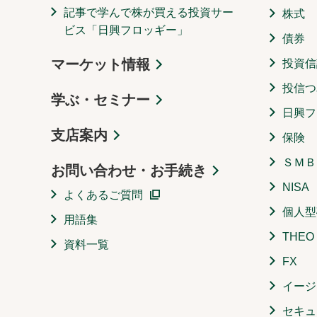
記事で学んで株が買える投資サー
株式
ビス「日興フロッギー」
債券
マーケット情報
投資信
投信つ
学ぶ・セミナー
日興フ
支店案内
保険
ＳＭＢ
お問い合わせ・お手続き
NISA
よくあるご質問
個人型
用語集
THE
資料一覧
FX
イージ
セキュ