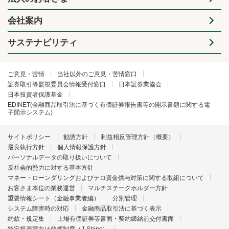
会社案内
サステナビリティ
ご意見・苦情
当社以外のご意見・苦情窓口
証券取引等監視委員会情報受付窓口
日本証券業協会
日本投資者保護基金
EDINET(金融商品取引法に基づく有価証券報告書等の開示書類に関する電
子開示システム)
サイトポリシー
勧誘方針
利益相反管理方針（概要）
最良執行方針
個人情報保護方針
パーソナルデータの取り扱いについて
反社会的勢力に対する基本方針
マネー・ローンダリングおよびテロ資金供与対策に関する取組について
お客さま本位の業務運営
マルチステークホルダー方針
重要情報シート（金融事業者編）
分別管理
システム障害時の対応
金融商品取引法に基づく表示
約款・規定集
上場有価証券等書面・契約締結前交付書面