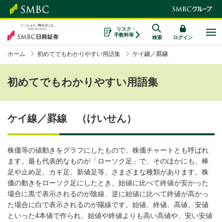
リスク・
手数料等
検索
ログイン
ホーム
初めてでもわかりやすい用語集
ケイ線／罫線
初めてでもわかりやすい用語集
ケイ線／罫線 （けいせん）
株価等の値動きをグラフにしたもので、株価チャートとも呼ばれ
ます。最も代表的なものが「ローソク足」で、そのほかにも、棒
足や止め足、カギ足、新値足等、さまざまな種類があります。株
価の動きをローソク足にしたとき、始値に比べて終値が安かった
場合に黒で表示されるのが陰線、逆に始値に比べて終値が高かっ
た場合に白で表示されるのが陽線です。始値、終値、高値、安値
といった4本値で作られ、始値や終値よりも高い高値や、安い安値