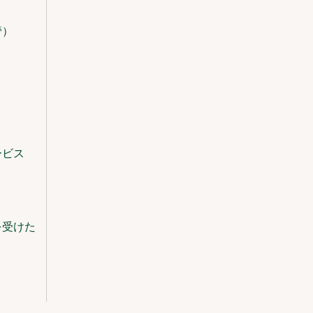
管）
ービス
を受けた