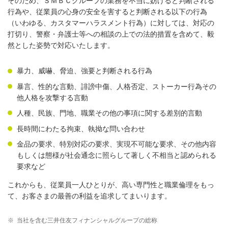
そのため、ＳＭＢＣグループの業務を不当に妨げると判断される
行為や、従業員の心身の安全を害すると判断される以下の行為
（いわゆる、カスタマーハラスメント行為）に対しては、対応の
打切り、警察・弁護士等への相談の上での法的措置を含めて、毅
然とした姿勢で対応いたします。
暴力、威嚇、脅迫、強要と判断される行為
暴言、性的な言動、誹謗中傷、人格否定、ストーカー行為その
他人格を攻撃する言動
人種、民族、門地、職業その他の事項に関する差別的言動
長時間にわたる拘束、執拗な問い合わせ
金品の要求、特別対応の要求、実現不可能な要求、その他内容
もしくは態様が社会通念に照らして著しく不相当と認められる
要求など
これからも、従業員一人ひとりが、高い専門性と職業倫理をもっ
て、お客さまの最善の利益を追求してまいります。
※
当社を含む三井住友フィナンシャルグループの総称