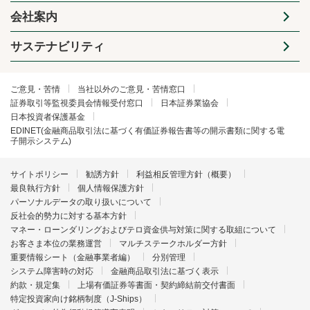
会社案内
サステナビリティ
ご意見・苦情
当社以外のご意見・苦情窓口
証券取引等監視委員会情報受付窓口
日本証券業協会
日本投資者保護基金
EDINET(金融商品取引法に基づく有価証券報告書等の開示書類に関する電
子開示システム)
サイトポリシー
勧誘方針
利益相反管理方針（概要）
最良執行方針
個人情報保護方針
パーソナルデータの取り扱いについて
反社会的勢力に対する基本方針
マネー・ローンダリングおよびテロ資金供与対策に関する取組について
お客さま本位の業務運営
マルチステークホルダー方針
重要情報シート（金融事業者編）
分別管理
システム障害時の対応
金融商品取引法に基づく表示
約款・規定集
上場有価証券等書面・契約締結前交付書面
特定投資家向け銘柄制度（J-Ships）