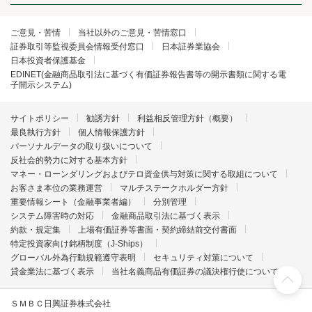
ご意見・苦情
当社以外のご意見・苦情窓口
証券取引等監視委員会情報受付窓口
日本証券業協会
日本投資者保護基金
EDINET(金融商品取引法に基づく有価証券報告書等の開示書類に関する電
子開示システム)
サイトポリシー
勧誘方針
利益相反管理方針（概要）
最良執行方針
個人情報保護方針
パーソナルデータの取り扱いについて
反社会的勢力に対する基本方針
マネー・ローンダリングおよびテロ資金供与対策に関する取組について
お客さま本位の業務運営
マルチステークホルダー方針
重要情報シート（金融事業者編）
分別管理
システム障害時の対応
金融商品取引法に基づく表示
約款・規定集
上場有価証券等書面・契約締結前交付書面
特定投資家向け銘柄制度（J-Ships）
グローバル外為行動規範遵守表明
セキュリティ対策について
貸金業法に基づく表示
当社名義商品有価証券の議決権行使について
ＳＭＢＣ日興証券株式会社