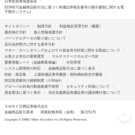
日本投資者保護基金
EDINET(金融商品取引法に基づく有価証券報告書等の開示書類に関する電
子開示システム)
サイトポリシー
勧誘方針
利益相反管理方針（概要）
最良執行方針
個人情報保護方針
パーソナルデータの取り扱いについて
反社会的勢力に対する基本方針
マネー・ローンダリングおよびテロ資金供与対策に関する取組について
お客さま本位の業務運営
マルチステークホルダー方針
重要情報シート（金融事業者編）
分別管理
システム障害時の対応
金融商品取引法に基づく表示
約款・規定集
上場有価証券等書面・契約締結前交付書面
特定投資家向け銘柄制度（J-Ships）
グローバル外為行動規範遵守表明
セキュリティ対策について
貸金業法に基づく表示
当社名義商品有価証券の議決権行使について
ＳＭＢＣ日興証券株式会社
金融商品取引業者 関東財務局長（金商） 第2251号
Copyright © SMBC Nikko Securities Inc.All Rights Reserved.