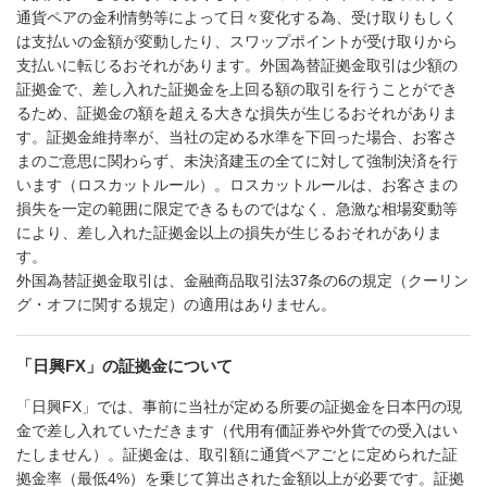
通貨ペアの金利情勢等によって日々変化する為、受け取りもしく
は支払いの金額が変動したり、スワップポイントが受け取りから
支払いに転じるおそれがあります。外国為替証拠金取引は少額の
証拠金で、差し入れた証拠金を上回る額の取引を行うことができ
るため、証拠金の額を超える大きな損失が生じるおそれがありま
す。証拠金維持率が、当社の定める水準を下回った場合、お客さ
まのご意思に関わらず、未決済建玉の全てに対して強制決済を行
います（ロスカットルール）。ロスカットルールは、お客さまの
損失を一定の範囲に限定できるものではなく、急激な相場変動等
により、差し入れた証拠金以上の損失が生じるおそれがありま
す。
外国為替証拠金取引は、金融商品取引法37条の6の規定（クーリン
グ・オフに関する規定）の適用はありません。
「日興FX」の証拠金について
「日興FX」では、事前に当社が定める所要の証拠金を日本円の現
金で差し入れていただきます（代用有価証券や外貨での受入はい
たしません）。証拠金は、取引額に通貨ペアごとに定められた証
拠金率（最低4%）を乗じて算出された金額以上が必要です。証拠