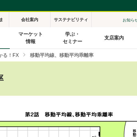
ま
会社案内
サステナビリティ
お知ら
マーケット
学ぶ・
支店案内
情報
セミナー
かる！FX
移動平均線、移動平均乖離率
率