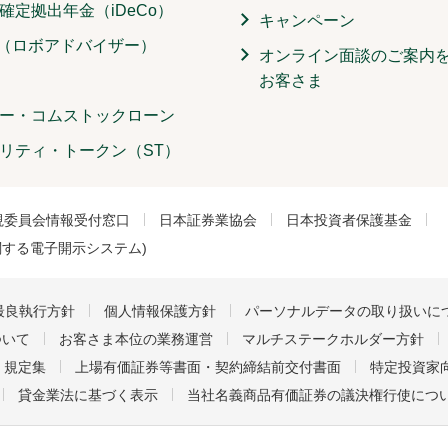
確定拠出年金（iDeCo）
キャンペーン
O（ロボアドバイザー）
オンライン面談のご案内
お客さま
ー・コムストックローン
リティ・トークン（ST）
視委員会情報受付窓口
日本証券業協会
日本投資者保護基金
関する電子開示システム)
最良執行方針
個人情報保護方針
パーソナルデータの取り扱いに
ついて
お客さま本位の業務運営
マルチステークホルダー方針
・規定集
上場有価証券等書面・契約締結前交付書面
特定投資家向
貸金業法に基づく表示
当社名義商品有価証券の議決権行使につ