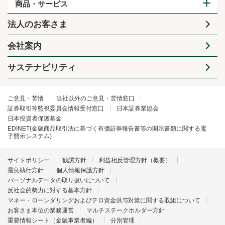
商品・サービス
法人のお客さま
会社案内
サステナビリティ
ご意見・苦情
当社以外のご意見・苦情窓口
証券取引等監視委員会情報受付窓口
日本証券業協会
日本投資者保護基金
EDINET(金融商品取引法に基づく有価証券報告書等の開示書類に関する電
子開示システム)
サイトポリシー
勧誘方針
利益相反管理方針（概要）
最良執行方針
個人情報保護方針
パーソナルデータの取り扱いについて
反社会的勢力に対する基本方針
マネー・ローンダリングおよびテロ資金供与対策に関する取組について
お客さま本位の業務運営
マルチステークホルダー方針
重要情報シート（金融事業者編）
分別管理