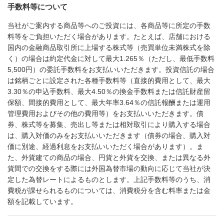
手数料等について
当社がご案内する商品等へのご投資には、各商品等に所定の手数
料等をご負担いただく場合があります。たとえば、店舗における
国内の金融商品取引所に上場する株式等（売買単位未満株式を除
く）の場合は約定代金に対して最大1.265％（ただし、最低手数料
5,500円）の委託手数料をお支払いいただきます。投資信託の場合
は銘柄ごとに設定された各種手数料等（直接的費用として、最大
3.30％の申込手数料、最大4.50％の換金手数料または信託財産留
保額、間接的費用として、最大年率3.64％の信託報酬または運用
管理費用およびその他の費用等）をお支払いいただきます。債
券、株式等を募集、売出し等または相対取引により購入する場合
は、購入対価のみをお支払いいただきます（債券の場合、購入対
価に別途、経過利息をお支払いいただく場合があります）。ま
た、外貨建ての商品の場合、円貨と外貨を交換、または異なる外
貨間での交換をする際には外国為替市場の動向に応じて当社が決
定した為替レートによるものとします。上記手数料等のうち、消
費税が課せられるものについては、消費税分を含む料率または金
額を記載しています。