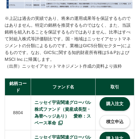
※上記は過去の実績であり、将来の運用成果等を保証するもので
はありません。特定の銘柄を推奨するものではなく、また、当該
銘柄を組入れることを保証するものではありません。比率はすべ
て対組入株式等評価額比です。国・地域はニッセイアセットマネ
ジメントの分類によるものです。業種はGICS分類(セクター)によ
るものです。なお、GICSに関する知的財産所有権はS＆Pおよび
MSCI Inc.に帰属します。
（出所）ニッセイアセットマネジメント作成の資料より抜粋
銘柄コー
ファンド名
取引
ド
ニッセイ宇宙関連グローバル
購入注文
株式ファンド（資産成長型・
8804
為替ヘッジあり） 愛称：ス
積立申込
ペース革命
ニッセイ宇宙関連グローバル
購入注文