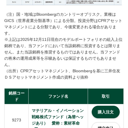
（注）国・地域はBloombergのカントリーオブリスク。業種は
GICS（世界産業分類基準）による分類。投資分野はCPRアセット
マネジメントによる分類であり、今後変更される場合がありま
す。
※上記は2025年12月11日現在のモデルポートフォリオの組入上位
銘柄であり、当ファンドにおいて当該銘柄に投資するとは限りま
せん。また当該銘柄を推奨するものではありません。当ファンド
の将来の運用成果等を示唆あるいは保証するものでもありませ
ん。
（出所）CPRアセットマネジメント、Bloombergを基に三井住友
ＤＳアセットマネジメント作成の資料より抜粋
銘柄コー
ファンド名
取引
ド
マテリアル・イノベーション
購入注文
戦略株式ファンド（為替ヘッ
9273
ジあり） 愛称：素材革命