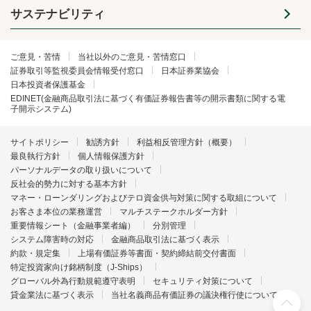
サステナビリティ
ご意見・苦情
当社以外のご意見・苦情窓口
証券取引等監視委員会情報受付窓口
日本証券業協会
日本投資者保護基金
EDINET(金融商品取引法に基づく有価証券報告書等の開示書類に関する電
子開示システム)
サイトポリシー
勧誘方針
利益相反管理方針（概要）
最良執行方針
個人情報保護方針
パーソナルデータの取り扱いについて
反社会的勢力に対する基本方針
マネー・ローンダリングおよびテロ資金供与対策に関する取組について
お客さま本位の業務運営
マルチステークホルダー方針
重要情報シート（金融事業者編）
分別管理
システム障害時の対応
金融商品取引法に基づく表示
約款・規定集
上場有価証券等書面・契約締結前交付書面
特定投資家向け銘柄制度（J-Ships）
グローバル外為行動規範遵守表明
セキュリティ対策について
貸金業法に基づく表示
当社名義商品有価証券の議決権行使について