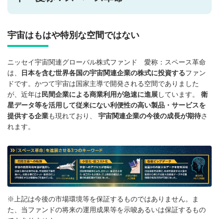
宇宙はもはや特別な空間ではない
ニッセイ宇宙関連グローバル株式ファンド 愛称：スペース革命
は、
日本を含む世界各国の宇宙関連企業の株式に投資する
ファン
ドです。かつて宇宙は国家主導で開発される空間でありました
が、近年は
民間企業による商業利用が急速に進展
しています。
衛
星データ等を活用して従来にない利便性の高い製品・サービスを
提供する企業
も現れており、
宇宙関連企業の今後の成長が期待
さ
れます。
※上記は今後の市場環境等を保証するものではありません。ま
た、当ファンドの将来の運用成果等を示唆あるいは保証するもの