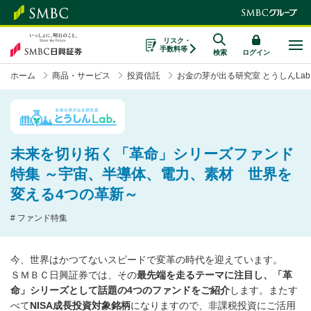
リスク・
手数料等
検索
ログイン
ホーム
商品・サービス
投資信託
お金の芽が出る研究室 とうしんLab
未来を切り拓く「革命」シリーズファンド
特集 ～宇宙、半導体、電力、素材 世界を
変える4つの革新～
# ファンド特集
今、世界はかつてないスピードで変革の時代を迎えています。
ＳＭＢＣ日興証券では、その
最先端を走るテーマに注目し、「革
命」シリーズとして話題の4つのファンドをご紹介
します。またす
べて
NISA成長投資対象銘柄
になりますので、非課税投資にご活用