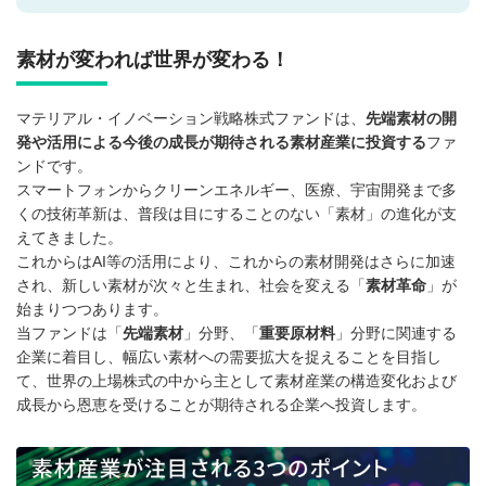
素材が変われば世界が変わる！
マテリアル・イノベーション戦略株式ファンドは、
先端素材の開
発や活用による今後の成長が期待される素材産業に投資する
ファ
ンドです。
スマートフォンからクリーンエネルギー、医療、宇宙開発まで多
くの技術革新は、普段は目にすることのない「素材」の進化が支
えてきました。
これからはAI等の活用により、これからの素材開発はさらに加速
され、新しい素材が次々と生まれ、社会を変える「
素材革命
」が
始まりつつあります。
当ファンドは「
先端素材
」分野、「
重要原材料
」分野に関連する
企業に着目し、幅広い素材への需要拡大を捉えることを目指し
て、世界の上場株式の中から主として素材産業の構造変化および
成長から恩恵を受けることが期待される企業へ投資します。