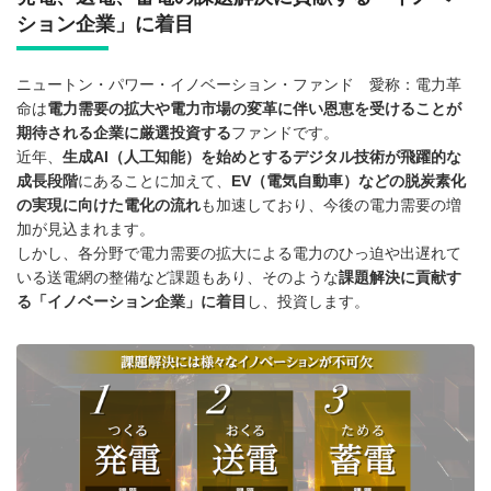
ション企業」に着目
ニュートン・パワー・イノベーション・ファンド 愛称：電力革
命は
電力需要の拡大や電力市場の変革に伴い恩恵を受けることが
期待される企業に厳選投資する
ファンドです。
近年、
生成AI（人工知能）を始めとするデジタル技術が飛躍的な
成長段階
にあることに加えて、
EV（電気自動車）などの脱炭素化
の実現に向けた電化の流れ
も加速しており、今後の電力需要の増
加が見込まれます。
しかし、各分野で電力需要の拡大による電力のひっ迫や出遅れて
いる送電網の整備など課題もあり、そのような
課題解決に貢献す
る「イノベーション企業」に着目
し、投資します。