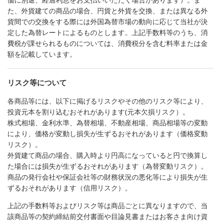
価に別途、経過利息をお支払いいただく場合があります）。ま
た、外貨建ての商品の場合、円貨と外貨を交換、または異なる外
貨間での交換をする際には外国為替市場の動向に応じて当社が決
定した為替レートによるものとします。上記手数料等のうち、消
費税が課せられるものについては、消費税分を含む料率または金
額を記載しています。
リスク等について
各商品等には、以下に掲げるリスクやその他のリスク等により、
投資元本を割り込むおそれがあります(元本欠損リスク）。
株式相場、金利水準、為替相場、不動産相場、商品相場等の変動
により、価格が変動し損失が生ずるおそれがあります（価格変動
リスク）。
外貨建て商品の場合、購入時より円高になっていると円で換算し
た場合には損失が生ずるおそれがあります（為替変動リスク）。
商品の発行会社や保証会社等の財務状況の悪化等により損失が生
ずるおそれがあります（信用リスク）。
上記の手数料等およびリスク等は商品ごとに異なりますので、当
該商品等の契約締結前交付書面や目論見書またはお客さま向け資