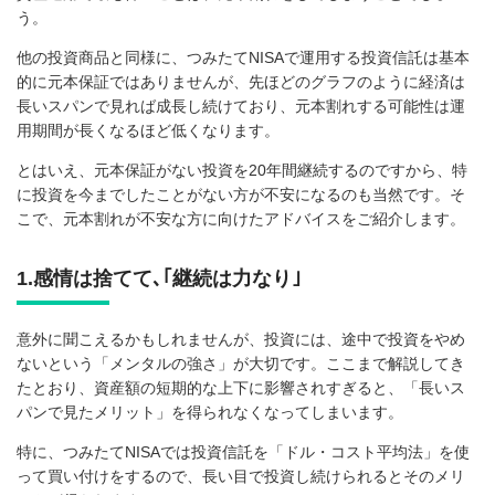
う。
他の投資商品と同様に、つみたてNISAで運用する投資信託は基本
的に元本保証ではありませんが、先ほどのグラフのように経済は
長いスパンで見れば成長し続けており、元本割れする可能性は運
用期間が長くなるほど低くなります。
とはいえ、元本保証がない投資を20年間継続するのですから、特
に投資を今までしたことがない方が不安になるのも当然です。そ
こで、元本割れが不安な方に向けたアドバイスをご紹介します。
1.感情は捨てて､｢継続は力なり｣
意外に聞こえるかもしれませんが、投資には、途中で投資をやめ
ないという「メンタルの強さ」が大切です。ここまで解説してき
たとおり、資産額の短期的な上下に影響されすぎると、「長いス
パンで見たメリット」を得られなくなってしまいます。
特に、つみたてNISAでは投資信託を「ドル・コスト平均法」を使
って買い付けをするので、長い目で投資し続けられるとそのメリ