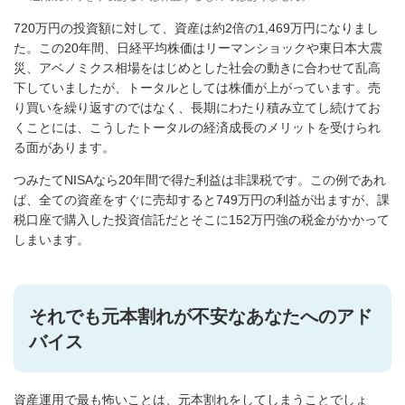
720万円の投資額に対して、資産は約2倍の1,469万円になりまし
た。この20年間、日経平均株価はリーマンショックや東日本大震
災、アベノミクス相場をはじめとした社会の動きに合わせて乱高
下していましたが、トータルとしては株価が上がっています。売
り買いを繰り返すのではなく、長期にわたり積み立てし続けてお
くことには、こうしたトータルの経済成長のメリットを受けられ
る面があります。
つみたてNISAなら20年間で得た利益は非課税です。この例であれ
ば、全ての資産をすぐに売却すると749万円の利益が出ますが、課
税口座で購入した投資信託だとそこに152万円強の税金がかかって
しまいます。
それでも元本割れが不安なあなたへのアド
バイス
資産運用で最も怖いことは、元本割れをしてしまうことでしょ