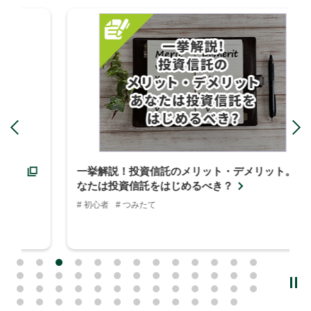
Previous
N
一挙解説！投資信託のメリット・デメリット。あ
なたは投資信託をはじめるべき？
# 初心者
# つみたて